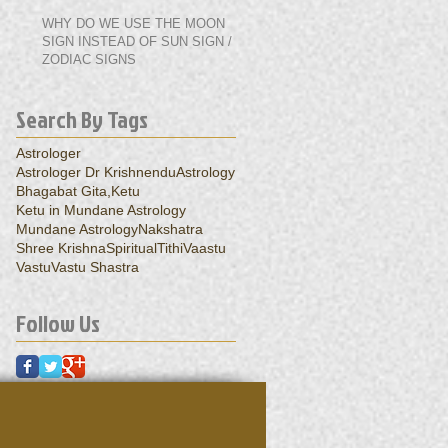
WHY DO WE USE THE MOON
SIGN INSTEAD OF SUN SIGN /
ZODIAC SIGNS
Search By Tags
Astrologer
Astrologer Dr Krishnendu
Astrology
Bhagabat Gita,
Ketu
Ketu in Mundane Astrology
Mundane Astrology
Nakshatra
Shree Krishna
Spiritual
Tithi
Vaastu
Vastu
Vastu Shastra
Follow Us