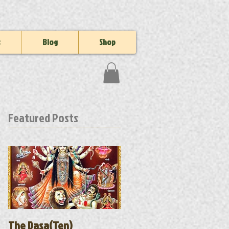
s
Blog
Shop
Featured Posts
The Dasa(Ten)
Where the Saligramas ar