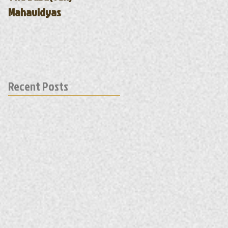
Mahavidyas
found and what are the
Recent Posts