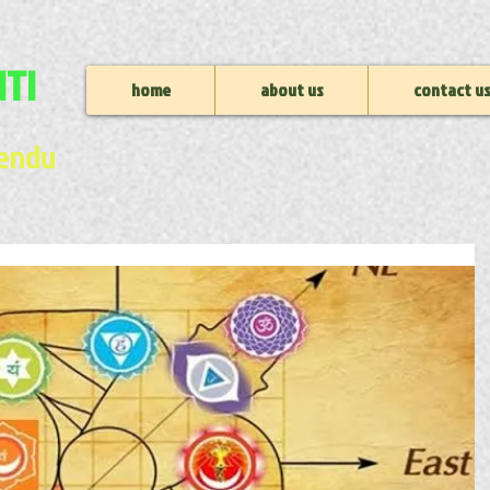
NTI
home
about us
contact u
nendu