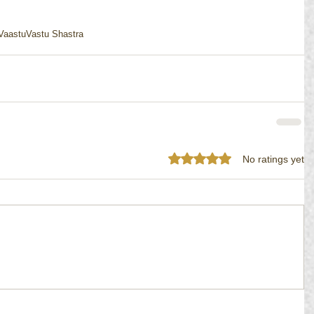
Vaastu
Vastu Shastra
Rated 0 out of 5 stars.
No ratings yet